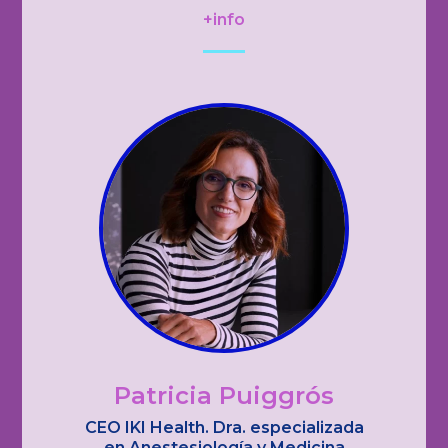
+info
Patricia Puiggrós
CEO IKI Health. Dra. especializada
en Anestesiología y Medicina